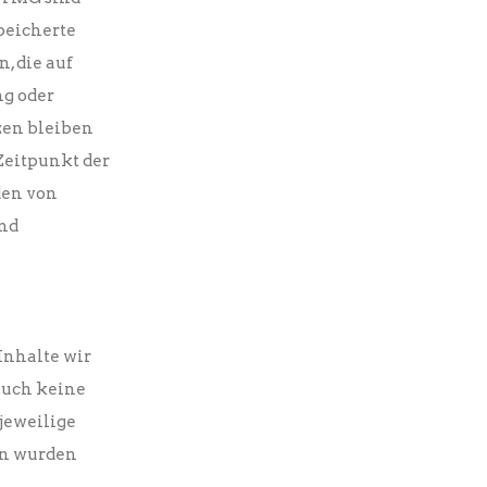
speicherte
, die auf
ng oder
zen bleiben
Zeitpunkt der
den von
end
Inhalte wir
auch keine
 jeweilige
ten wurden