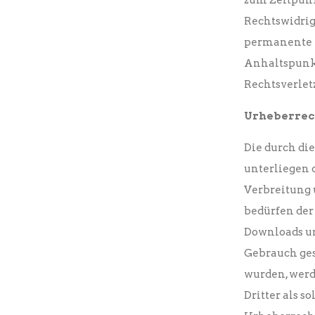
zum Zeitpunk
Rechtswidrig
permanente i
Anhaltspunkt
Rechtsverlet
Urheberrec
Die durch di
unterliegen 
Verbreitung 
bedürfen der 
Downloads un
Gebrauch gest
wurden, werd
Dritter als s