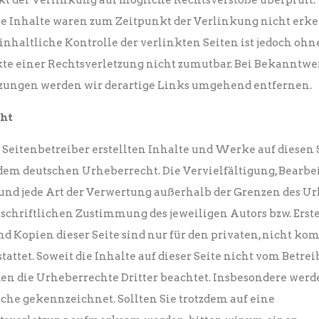
t der Verlinkung auf mögliche Rechtsverstöße überprüft.
e Inhalte waren zum Zeitpunkt der Verlinkung nicht erke
nhaltliche Kontrolle der verlinkten Seiten ist jedoch oh
e einer Rechtsverletzung nicht zumutbar. Bei Bekanntwe
zungen werden wir derartige Links umgehend entfernen.
ht
e Seitenbetreiber erstellten Inhalte und Werke auf diesen 
dem deutschen Urheberrecht. Die Vervielfältigung, Bearbe
und jede Art der Verwertung außerhalb der Grenzen des U
schriftlichen Zustimmung des jeweiligen Autors bzw. Erste
d Kopien dieser Seite sind nur für den privaten, nicht ko
attet. Soweit die Inhalte auf dieser Seite nicht vom Betreib
en die Urheberrechte Dritter beachtet. Insbesondere werd
olche gekennzeichnet. Sollten Sie trotzdem auf eine