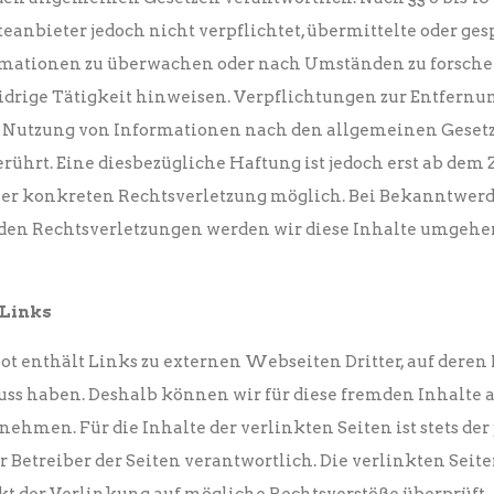
teanbieter jedoch nicht verpflichtet, übermittelte oder ge
mationen zu überwachen oder nach Umständen zu forschen
idrige Tätigkeit hinweisen. Verpflichtungen zur Entfernu
 Nutzung von Informationen nach den allgemeinen Geset
rührt. Eine diesbezügliche Haftung ist jedoch erst ab dem 
er konkreten Rechtsverletzung möglich. Bei Bekanntwer
den Rechtsverletzungen werden wir diese Inhalte umgeh
 Links
t enthält Links zu externen Webseiten Dritter, auf deren 
uss haben. Deshalb können wir für diese fremden Inhalte 
hmen. Für die Inhalte der verlinkten Seiten ist stets der
r Betreiber der Seiten verantwortlich. Die verlinkten Sei