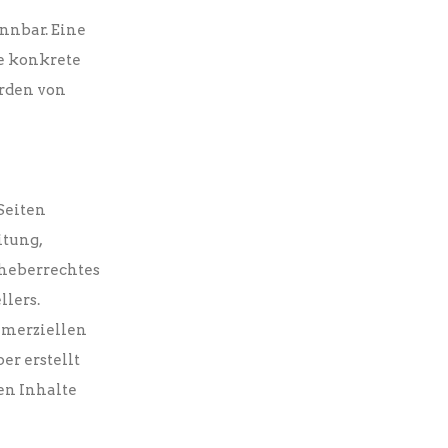
nnbar. Eine
ne konkrete
rden von
Seiten
itung,
rheberrechtes
llers.
mmerziellen
er erstellt
en Inhalte