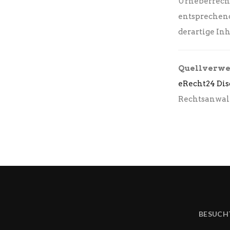
Urheberrecht
entsprechen
derartige In
Quellverwe
eRecht24 Dis
Rechtsanwalt
BESUCH