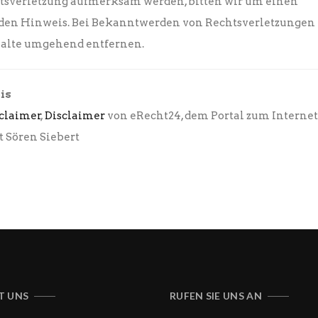
sverletzung aufmerksam werden, bitten wir um einen
den Hinweis. Bei Bekanntwerden von Rechtsverletzungen
halte umgehend entfernen.
is
claimer
,
Disclaimer
von eRecht24, dem Portal zum Interne
 Sören Siebert
T UNS
RUFEN SIE UNS AN