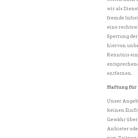
wir als Diens
fremde Infor
eine rechtsw
Sperrung der
hiervon unbe
Kenntnis ein
entsprechen
entfernen.
Haftung für
Unser Angebo
keinen Einfl
Gewähr überne
Anbieter ode