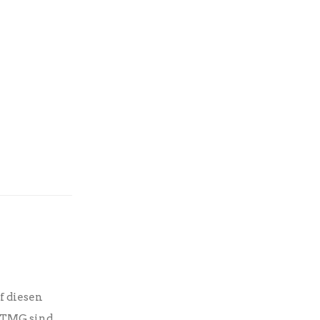
f diesen
0 TMG sind