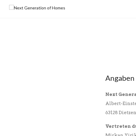
Angaben 
Next Gener
Albert-Einste
63128 Dietze
Vertreten d
Mirkan Yiri