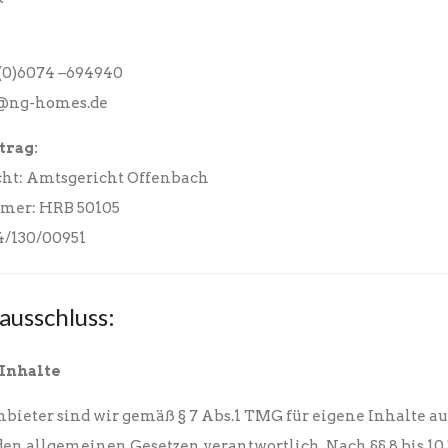
 (0)6074 –694940
o@ng-homes.de
trag:
cht: Amtsgericht Offenbach
mer: HRB 50105
44/130/00951
ausschluss:
 Inhalte
nbieter sind wir gemäß § 7 Abs.1 TMG für eigene Inhalte au
den allgemeinen Gesetzen verantwortlich. Nach §§ 8 bis 1